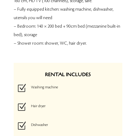
160 cm, HD TV (100 channels), storage, safe.
– Fully equipped kitchen: washing machine, dishwasher,
utensils you will need
– Bedroom: 140 × 200 bed + 90cm bed (mezzanine built-in
bed), storage
– Shower room: shower, WC, hair dryer.
RENTAL INCLUDES
Z
Washing machine
Z
Hair dryer
Z
Dishwasher