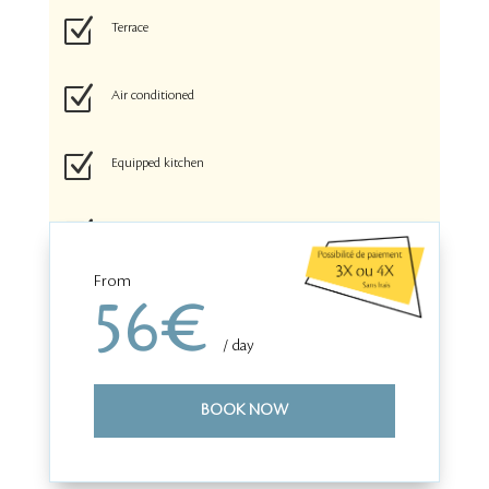
Z
Terrace
Z
Air conditioned
Z
Equipped kitchen
Z
HD TV
From
Z
56€
Shower / WC
/ day
BOOK NOW