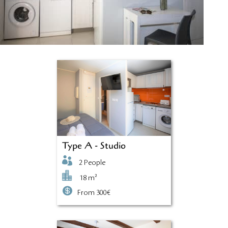
Type A - Studio

2 People

18 m²

From 300€