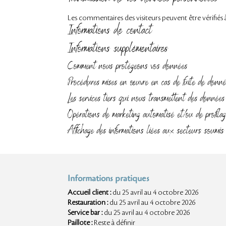
Les commentaires des visiteurs peuvent être vérifiés 
Informations de contact
Informations supplémentaires
Comment nous protégeons vos données
Procédures mises en œuvre en cas de fuite de donné
Les services tiers qui nous transmettent des données
Opérations de marketing automatisé et/ou de profilag
Affichage des informations liées aux secteurs soumis 
Informations pratiques
Accueil client :
du 25 avril au 4 octobre 2026
Restauration :
du 25 avril au 4 octobre 2026
Service bar :
du 25 avril au 4 octobre 2026
Paillote :
Reste à définir