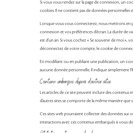
Si vous vous rendez sur la page de connexion, un coo
cookies. Il ne contient pas de données personnelles 
Lorsque vous vous connecterez, nous mettrons en pl
connexion et vos préférences d’écran. La durée de vi
est d’un an. Si vous cochez « Se souvenir de moi »,
déconnectez de votre compte, le cookie de connexio
En modifiant ou en publiant une publication, un coo
aucune donnée personnelle. Il indique simplement l’ID
Contenu embarqué depuis d’autres sites
Les articles de ce site peuvent inclure des contenus 
d’autres sites se comporte de la même manière que si le
Ces sites web pourraient collecter des données sur vou
interactions avec ces contenus embarqués si vous di