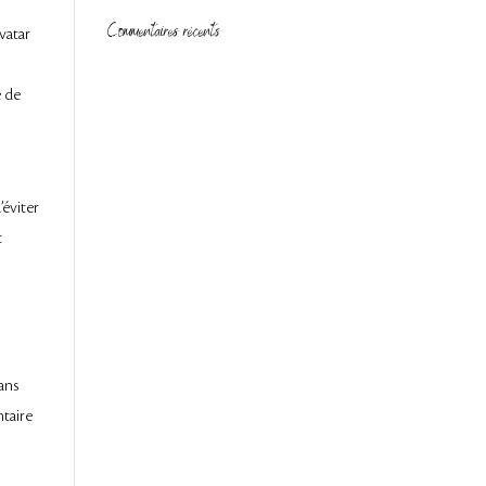
Commentaires récents
vatar
é de
’éviter
t
ans
ntaire