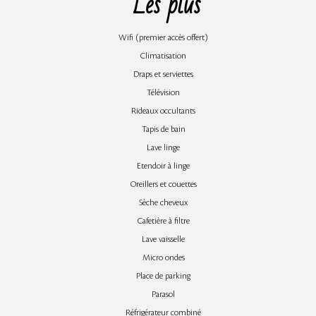
Les plus
Wifi (premier accès offert)
Climatisation
Draps et serviettes
Télévision
Rideaux occultants
Tapis de bain
Lave linge
Etendoir à linge
Oreillers et couettes
Sèche cheveux
Cafetière à filtre
Lave vaisselle
Micro ondes
Place de parking
Parasol
Réfrigérateur combiné