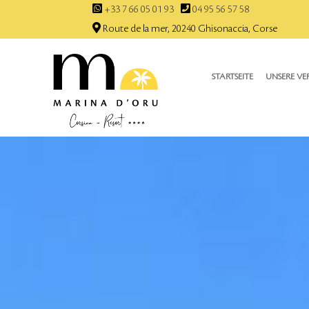
+33 7 66 05 01 93
04 95 56 57 58
Route de la mer, 20240 Ghisonaccia, Corse
STARTSEITE
UNSERE V